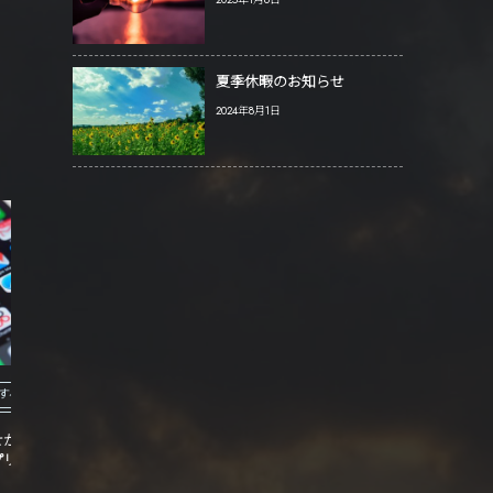
夏季休暇のお知らせ
2024年8月1日
すべて
すべて
せがスマートフォンア
DMコストダウンの突破口はスマホア
ちょっ
プリに！
プリだった。
喫。富