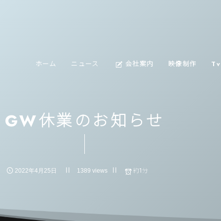
about
ホーム
ニュース
会社案内
映像制作
T
us
GW休業のお知らせ
約1分
2022年4月25日
1389 views