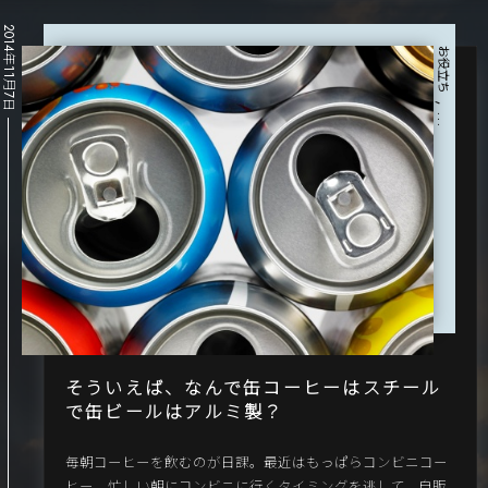
2014年11月7日
お役立ち
, …
そういえば、なんで缶コーヒーはスチール
で缶ビールはアルミ製？
毎朝コーヒーを飲むのが日課。最近はもっぱらコンビニコー
ヒー。忙しい朝にコンビニに行くタイミングを逃して、自販