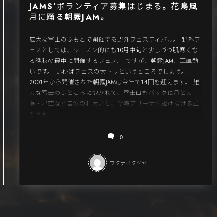
JAMS’ボランティア募集はじまる。花鳥風
月に踊る朝霧JAM。
広大な富士のふもとで開催する野外フェスティバル。 野外フ
ェスとしては、シーズン的にも10月中旬と少しづつ肌寒くな
る晩秋の最中に開催するフェス。 ですが、朝霧JAM、正直熱
いです。 いわばフェスの大トリというところでしょう。
2001年から開催された朝霧JAMは今年で14回を迎えます。 雄
大な富士のふところに抱かれて、富士山をバックに月と太
陽・星空など自然の壮大さと、朝霧アリーナを駆け抜ける風
を全身...
0
ワタナベタツヤ