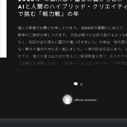
AIと人間のハイブリッド・クリエイテ
で挑む「総力戦」の年
謹んで新春のお慶びを申し上げます。 2026年の幕開けにあたり
新年のご挨拶を申し上げます。 元日は穏やかな日で抜けるような
もと、初日の出を拝みに田子の浦へ行きました。今年は、地元民
なく県外や海外の方も多く感じました。一年の計は元旦にあり。
ますが、雄大な富士山を仰ぎ見るここ静岡県富士市で、私たちア
プは新たな決意とともに、プロモーションコンサルティングの次
テージへ...
0
official comment