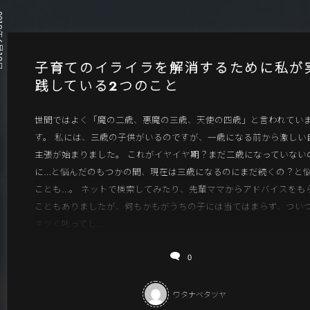
月19日
子育てのイライラを解消するために私が
践している2つのこと
世間ではよく「魔の二歳、悪魔の三歳、天使の四歳」と言われてい
す。 私には、三歳の子供がいるのですが、一歳になる前から激しい
主張が始まりました。 これがイヤイヤ期？まだ二歳になっていない
に…と悩んだのもつかの間、現在は三歳になるのにまだ続くの？と
ことも…。 ネットで検索してみたり、先輩ママからアドバイスをも
こともありましたが、何もかもがうちの子には当てはまらず、つい
キツく叱ってし...
0
ワタナベタツヤ