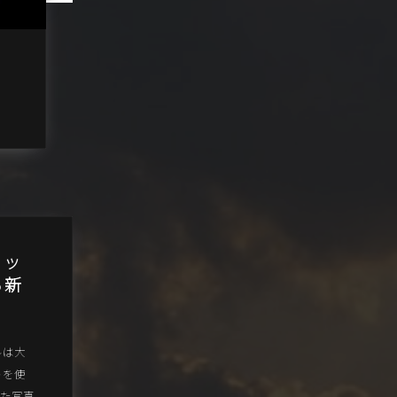
タッ
る新
ルは大
トを使