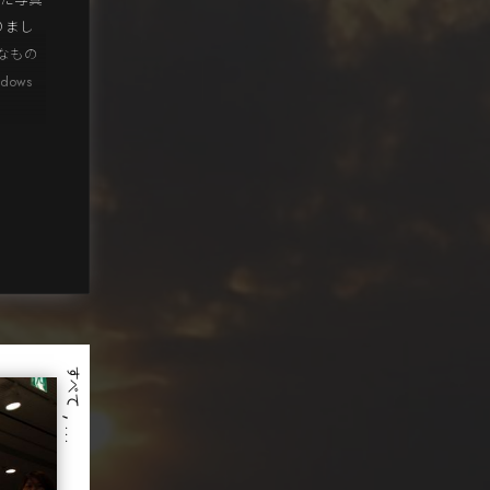
った写真
りまし
なもの
ows
すべて
, …