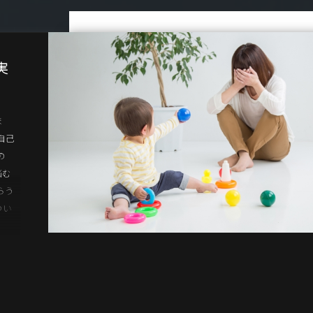
実
ま
自己
の
悩む
らう
つい