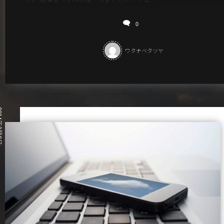
0
ワタナベタツヤ
3月2日