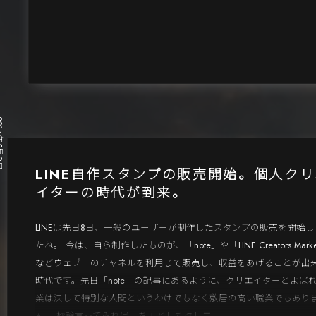
5月9日
LINE自作スタンプの販売開始。個人クリ
イターの時代が到来。
LINEは先日8日、一般のユーザーが制作したスタンプの販売を開始し
たね。 今は、自ら制作したものが、「note」や「LINE Creators Mark
などウェブ上のチャネルを利用じて販売し、収益をあげることが出
時代です。先日「note」の記事にあるように、クリエイターとよば
業は決して特別な人間というわけでもなく敷居の高い職業でもあり
ん。 極論言ってみれば、ちょとしたクリエ...