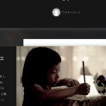
ワタナベタツヤ
エ
まし
et」
来る
れる職
ませ