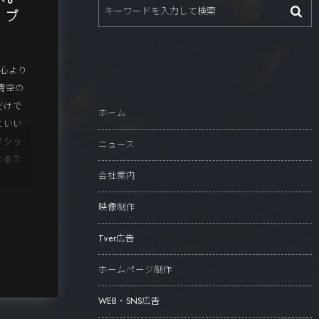
ィブ
、心より
青空の
だけで
ホーム
といい
ドシッ
ニュース
なるス
会社案内
映像制作
Tver広告
ホームページ制作
WEB・SNS広告