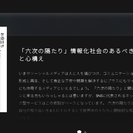
お役立ち
「六次の隔たり」情報化社会のあるべ
, …
と心構え
いまやソーシャルメディアは人と人を結びつけ、コミュニケーシ
形成と再生、そして身近な不安や問題を解決するにプラスにもマ
にも作用するメディアといえるでしょう。 「六次の隔たり」と聞
ンと来る方もいらっしゃるとは思いますが、SNSに代表されるネ
ク型サービスはこの仮説がベースとなっています。 六次の隔たり
自分の知り合いを6人以上介するとで世界中の人たちと間接的な
になる...
0