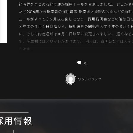
経済界をまとめる経団連が採用ルールを変更しました。 どこが変
た？2016年から新卒者の採用選考 新卒求人情報の公開などの採
ュールがすべて３ヶ月後ろ倒しになり、採用説明会などの解禁日
３年生の３月１日以降から、採用選考の開始を大学４年の８月１
に、そして内定通知は10月１日以降に変更されました。 遅くなる
で、学生側にはメリットがあります。 例えば、説明会などは大学
ら始ま...
0
ワタナベタツヤ
採用情報