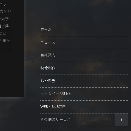
わっ
用スケジ
を大学
日以降
ホーム
こと
３年か
ニュース
会社案内
映像制作
Tver広告
ホームページ制作
WEB・SNS広告
その他のサービス