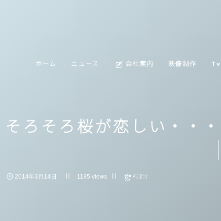
about
ホーム
ニュース
会社案内
映像制作
T
us
そろそろ桜が恋しい・・・
約3分
2014年3月14日
1185 views