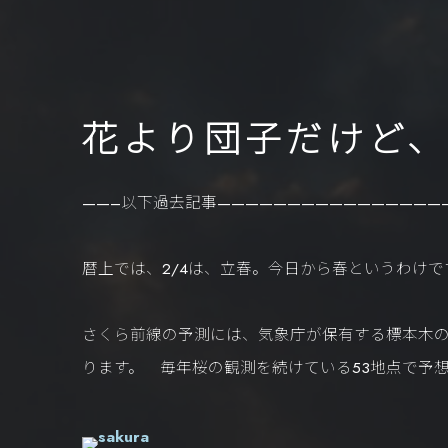
花より団子だけど
——–以下過去記事————————————————
暦上では、2/4は、立春。今日から春というわけ
さくら前線の予測には、気象庁が保有する標本木
ります。 毎年桜の観測を続けている53地点で予