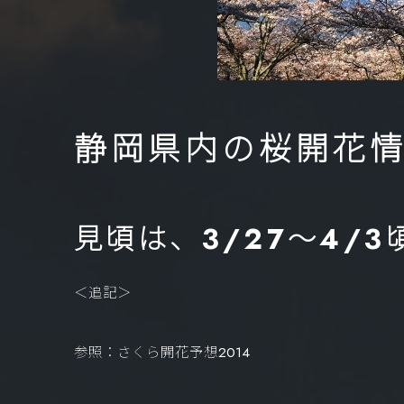
静岡県内の桜開花
見頃は、3/27～4/3
＜追記＞
参照：さくら開花予想2014