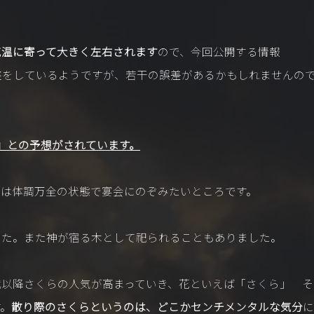
気温に寄って大きく左右されます
ので、今回公開する情報
調整をしているようですが、若干の誤差があるかもしれませんの
い」との予想がされています。
には体調万全の状態で宴会にのぞみたいところです。
した。また神が宿る木として祀られることもありました。
代以降さくらの人気が高まっていき、花といえば「さくら」 そ
す。
散り際のさくらというのは、どこかセンチメンタルな気分
に