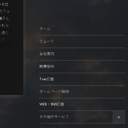
わる仕
の？っ
導入し
それら
ホーム
を通じ
して
ニュース
会社案内
映像制作
Tver広告
ホームページ制作
WEB・SNS広告
その他のサービス