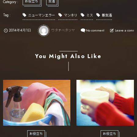
お役立ち
生活
ニューマンエラー
マンネリ
ミス
新生活
2014年4月1日
ワタナベタツヤ
No comment
Leave a comm
You Might Also Like
お役立ち
お役立ち