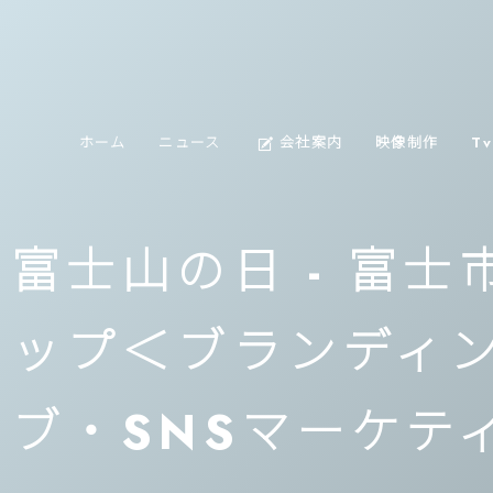
about
ホーム
ニュース
会社案内
映像制作
T
us
富士山の日 - 富
ップ＜ブランディ
ブ・SNSマーケテ