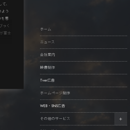
して、
のよう
のを思
びっく
ホーム
風が富士
ニュース
会社案内
映像制作
Tver広告
ホームページ制作
WEB・SNS広告
その他のサービス