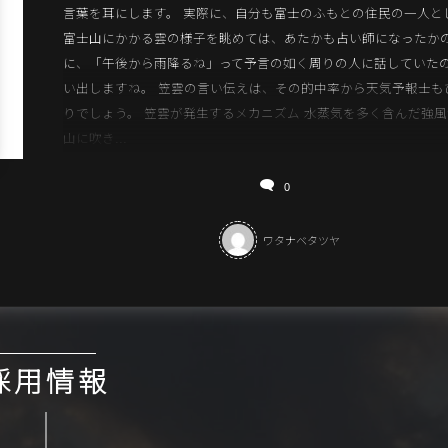
言葉を耳にします。 実際に、自分も富士のふもとの住民の一人と
富士山にかかる雲の様子を眺めては、あたかも占い師になったか
に、「午後から雨降るね」って予言の如く周りの人に話していた
い出しますね。 笠雲の言い伝えは、その的中率から天気予報士も
りでしょう。 笠雲が発生するメカニズム 水蒸気を多く含んだ強
山に吹き...
0
ワタナベタツヤ
採用情報