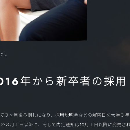
した。
016年から新卒者の採用
べて３ヶ月後ろ倒しになり、採用説明会などの解禁日を大学３年
の８月１日以降に、そして内定通知は10月１日以降に変更さ