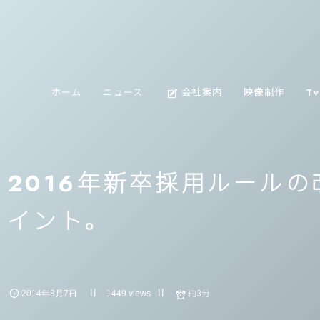
about
ホーム
ニュース
会社案内
映像制作
T
us
2016年新卒採用ルール
イント。
約3分
2014年8月7日
1449 views